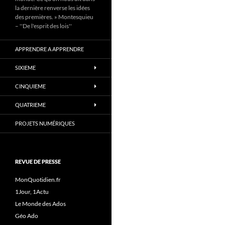
la dernière renverse les idées
des premières. » Montesquieu
– ''De l'esprit des lois''
APPRENDRE A APPRENDRE
SIXIEME
CINQUIEME
QUATRIEME
PROJETS NUMÉRIQUES
REVUE DE PRESSE
MonQuotidien.fr
1Jour, 1Actu
Le Monde des Ados
Géo Ado