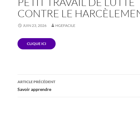
PETIT TRAVAIL DE LUTTE
CONTRE LE HARCÈLEME
JUIN 23, 2026
HGEFACILE
CLIQUE ICI
ARTICLE PRÉCÉDENT
Navigation
Savoir apprendre
des
articles