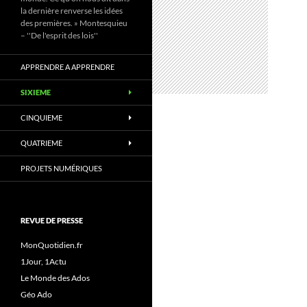
la dernière renverse les idées
des premières. » Montesquieu
– ''De l'esprit des lois''
APPRENDRE A APPRENDRE
SIXIEME
CINQUIEME
QUATRIEME
PROJETS NUMÉRIQUES
REVUE DE PRESSE
MonQuotidien.fr
1Jour, 1Actu
Le Monde des Ados
Géo Ado