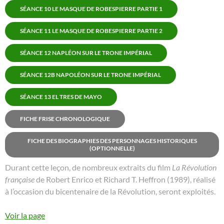
SÉANCE 10 LE MASQUE DE ROBESPIERRE PARTIE 1
SÉANCE 11 LE MASQUE DE ROBESPIERRE PARTIE 2
SÉANCE 12 NAPLÉON SUR LE TRONE IMPÉRIAL
SÉANCE 12B NAPOLÉON SUR LE TRONE IMPÉRIAL
SÉANCE 13 EL TRES DE MAYO
FICHE FRISE CHRONOLOGIQUE
FICHE DES BIOGRAPHIES DES PERSONNAGES HISTORIQUES
(OPTIONNELLE)
Durant cette leçon, de nombreux extraits du film
La Révolution
française
de Robert Enrico et Richard T. Heffron (
1989), réalisé
à l’occasion du bicentenaire de la Révolution, seront exploités.
Voir la page