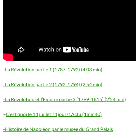
-La Révolution partie 1 (1787-1792) (4’03 min)
-La Révolution partie 2 (1792-1794) (2’54 min)
-La Révolution et l’Empire partie 3 (1799-1815) (2’54 min)
–
C’est quoi le 14 juillet ? 1jour/1Actu (1min40)
-Histoire de Napoléon par le musée du Grand Palais