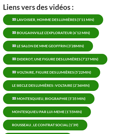
Liens vers des vidéos :
LAVOISIER, HOMME DES LUMIÈRES (5’11 MIN)
BOUGAINVILLE L’EXPLORATEUR (6’12 MIN)
LE SALON DE MME GEOFFRIN (3’28MIN)
DIDEROT, UNE FIGURE DES LUMIÈRES (7’27 MIN)
VOLTAIRE, FIGURE DES LUMIÈRES (5’22MIN)
LE SIECLE DES LUMIÈRES : VOLTAIRE (2’36MIN)
MONTESQUIEU, BIOGRAPHIE (5’35 MIN)
MONTESQUIEU PAR LUI-MEME (1’55MIN)
ROUSSEAU , LE CONTRAT SOCIAL (1’39)