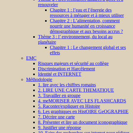
renouveler
Chapitre 1 : l’eau et l’énergie des
ressources à ménager et à mieux utiliser
Chapitre 2 : L’alimentation, comment
nourrir une humanité en croissance
démographique et aux besoins accrus ?
Thème 3 : l’ environnement, du local au
planétaire
Chapitre 1 : Le changement global et ses
effets
EMC
Risques majeurs et sécurité au collège
Discrimination et Harcèlement
Identité et INTERNET
Méthodologie
1. lire avec les chiffres romains
2. LIRE UNE CARTE THEMATIQUE
3. Travailler en groupe
4. meMORISER AVEC LES FLASHCARDS
5. Raconter/expliquer en Histoire
6. Les graphiques en HistOIRE GeOGRAPHIE
7. Décrire une carte
8. Présenter et lire un document iconographique
9. Justifier une réponse
10. Faire des recherches sur internet pour rédiger