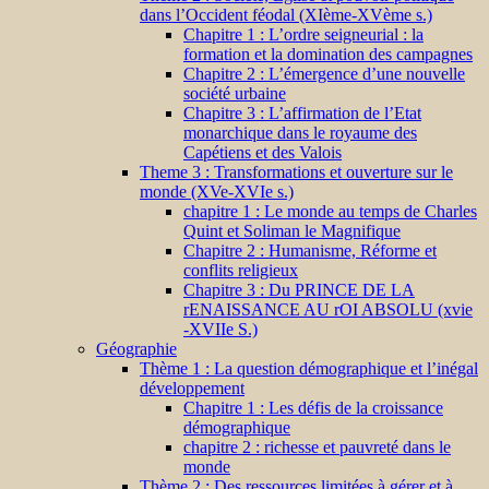
dans l’Occident féodal (XIème-XVème s.)
Chapitre 1 : L’ordre seigneurial : la
formation et la domination des campagnes
Chapitre 2 : L’émergence d’une nouvelle
société urbaine
Chapitre 3 : L’affirmation de l’Etat
monarchique dans le royaume des
Capétiens et des Valois
Theme 3 : Transformations et ouverture sur le
monde (XVe-XVIe s.)
chapitre 1 : Le monde au temps de Charles
Quint et Soliman le Magnifique
Chapitre 2 : Humanisme, Réforme et
conflits religieux
Chapitre 3 : Du PRINCE DE LA
rENAISSANCE AU rOI ABSOLU (xvie
-XVIIe S.)
Géographie
Thème 1 : La question démographique et l’inégal
développement
Chapitre 1 : Les défis de la croissance
démographique
chapitre 2 : richesse et pauvreté dans le
monde
Thème 2 : Des ressources limitées à gérer et à