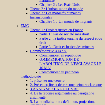
maritimisé
Chapitre 2 : Les Etats-Unis
Thème 2 : L’urbanisation du monde
Thème 3 : Les mobilités humaines
transnationales
Chapitre 1 : Un monde de migrants
EMC
Thème 1 : Droit et justice en France
partie 1 : Pas de société sans droit
Partie 2 : la justice garante du respect et du
droit
Partie 3 : Droit et Justice des mineurs
Commémorer le XIXe s.
Commémorer en republique
cOMMEMORATION DE
L’ABOLITION DE L’ESCLAVAGE LE
10 MAI
Commemorer au pantheon
methodologie
1. présenter une oeuvre
2. Présenter, lire et décrire une peinture classique
3.ANALYSER UNE OEUVRE
4. De la réponse argumentée au paragraphe
argumenté.
5. La mondialisation : définition, projection,