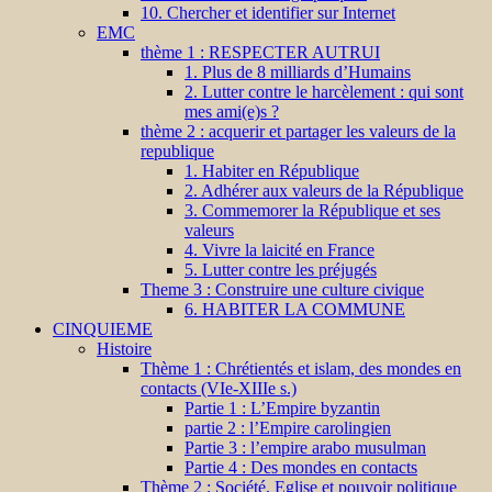
10. Chercher et identifier sur Internet
EMC
thème 1 : RESPECTER AUTRUI
1. Plus de 8 milliards d’Humains
2. Lutter contre le harcèlement : qui sont
mes ami(e)s ?
thème 2 : acquerir et partager les valeurs de la
republique
1. Habiter en République
2. Adhérer aux valeurs de la République
3. Commemorer la République et ses
valeurs
4. Vivre la laicité en France
5. Lutter contre les préjugés
Theme 3 : Construire une culture civique
6. HABITER LA COMMUNE
CINQUIEME
Histoire
Thème 1 : Chrétientés et islam, des mondes en
contacts (VIe-XIIIe s.)
Partie 1 : L’Empire byzantin
partie 2 : l’Empire carolingien
Partie 3 : l’empire arabo musulman
Partie 4 : Des mondes en contacts
Thème 2 : Société, Eglise et pouvoir politique