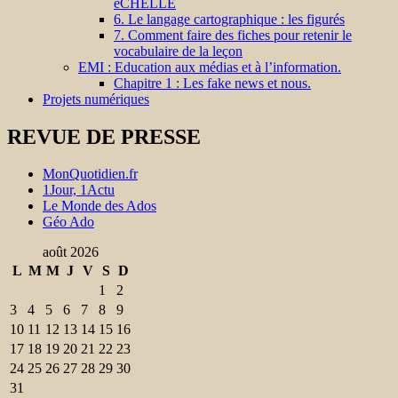
éCHELLE
6. Le langage cartographique : les figurés
7. Comment faire des fiches pour retenir le
vocabulaire de la leçon
EMI : Education aux médias et à l’information.
Chapitre 1 : Les fake news et nous.
Projets numériques
REVUE DE PRESSE
MonQuotidien.fr
1Jour, 1Actu
Le Monde des Ados
Géo Ado
août 2026
L
M
M
J
V
S
D
1
2
3
4
5
6
7
8
9
10
11
12
13
14
15
16
17
18
19
20
21
22
23
24
25
26
27
28
29
30
31