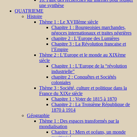
une synthèse
QUATRIEME
Histoire
Thème 1 : Le XVIIIème siècle
Chapitre 1 : Bourgeoisies marchandes,
négoces internationaux et traites négrières
chapitre 2 : L’Europe des Lumières
Chapitre 3 : La Révolution française et
l’Empire
Thème 2 : L’Europe et le monde au XIXème
siècle
Chapitre 1 : L’Europe de la “révolution
industrielle”
chapitre 2 : Conquêtes et Sociétés
coloniales
Thème 3 : Société, culture et politique dans la
France du XIXe siècle
Chapitre 1 : Voter de 1815 à 1870
Chapitre 2 : La Troisième République de
1870 à 1914
Géographie
Thème 1 : Des espaces transformés par la
mondialisation
Chapitre 1 : Mers et océans, un monde