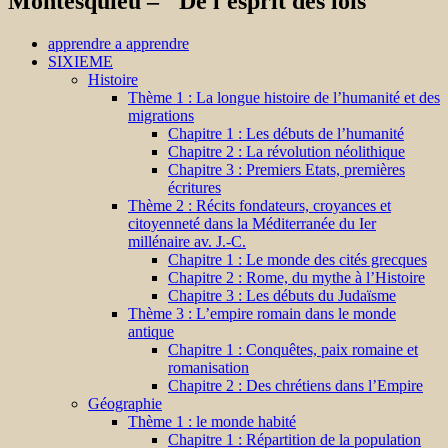
Montesquieu – ''De l'esprit des lois''
apprendre a apprendre
SIXIEME
Histoire
Thème 1 : La longue histoire de l’humanité et des
migrations
Chapitre 1 : Les débuts de l’humanité
Chapitre 2 : La révolution néolithique
Chapitre 3 : Premiers Etats, premières
écritures
Thème 2 : Récits fondateurs, croyances et
citoyenneté dans la Méditerranée du Ier
millénaire av. J.-C.
Chapitre 1 : Le monde des cités grecques
Chapitre 2 : Rome, du mythe à l’Histoire
Chapitre 3 : Les débuts du Judaïsme
Thème 3 : L’empire romain dans le monde
antique
Chapitre 1 : Conquêtes, paix romaine et
romanisation
Chapitre 2 : Des chrétiens dans l’Empire
Géographie
Thème 1 : le monde habité
Chapitre 1 : Répartition de la population