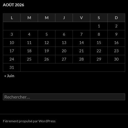
AOÛT 2026
L
M
M
J
V
S
D
1
2
3
4
5
6
7
8
9
10
11
12
13
14
15
16
17
18
19
20
21
22
23
24
25
26
27
28
29
30
31
« Juin
R
e
c
h
e
Fièrement propulsé par WordPress
r
c