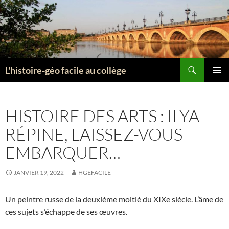
Aller
au
contenu
Recherche
L'histoire-géo facile au collège
MENU
PRINCI
HISTOIRE DES ARTS : ILYA
RÉPINE, LAISSEZ-VOUS
EMBARQUER…
JANVIER 19, 2022
HGEFACILE
Un peintre russe de la deuxième moitié du XIXe siècle. L’âme de
ces sujets s’échappe de ses œuvres.