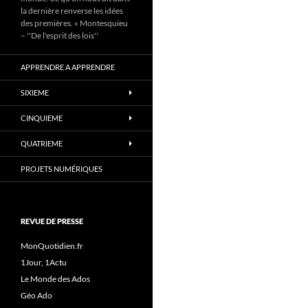
la dernière renverse les idées
des premières. » Montesquieu
– ''De l'esprit des lois''
APPRENDRE A APPRENDRE
SIXIEME
CINQUIEME
QUATRIEME
PROJETS NUMÉRIQUES
REVUE DE PRESSE
MonQuotidien.fr
1Jour, 1Actu
Le Monde des Ados
Géo Ado