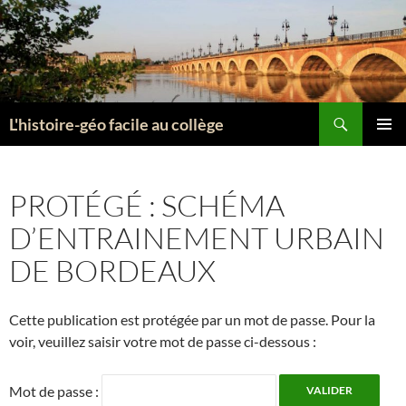
Aller
au
contenu
Recherche
L'histoire-géo facile au collège
MENU
PRINCI
PROTÉGÉ : SCHÉMA
D’ENTRAINEMENT URBAIN
DE BORDEAUX
Cette publication est protégée par un mot de passe. Pour la
voir, veuillez saisir votre mot de passe ci-dessous :
Mot de passe :