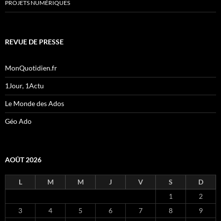
PROJETS NUMÉRIQUES
REVUE DE PRESSE
MonQuotidien.fr
1Jour, 1Actu
Le Monde des Ados
Géo Ado
AOÛT 2026
L
M
M
J
V
S
D
1
2
3
4
5
6
7
8
9