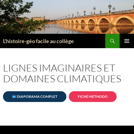
Aller
au
contenu
Recherche
L'histoire-géo facile au collège
MENU
PRINCI
LIGNES IMAGINAIRES ET
DOMAINES CLIMATIQUES
DIAPORAMA COMPLET
FICHE METHODO