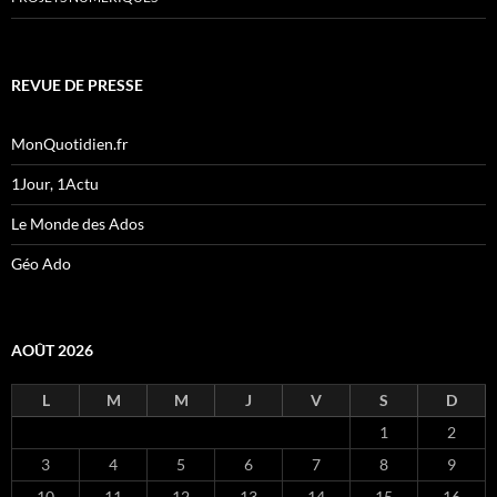
REVUE DE PRESSE
MonQuotidien.fr
1Jour, 1Actu
Le Monde des Ados
Géo Ado
AOÛT 2026
L
M
M
J
V
S
D
1
2
3
4
5
6
7
8
9
10
11
12
13
14
15
16